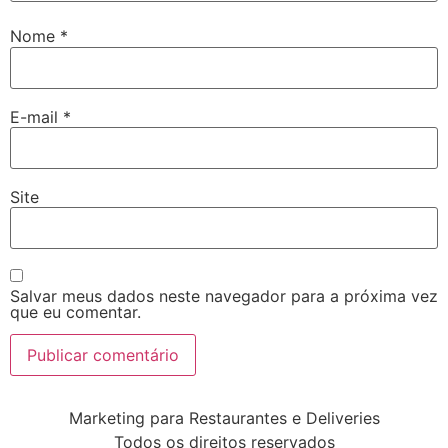
Nome
*
E-mail
*
Site
Salvar meus dados neste navegador para a próxima vez
que eu comentar.
Marketing para Restaurantes e Deliveries
Todos os direitos reservados