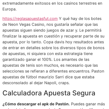
extremadamente exitosos en los casinos terrestres en
Europa.
https://reglasapuestasfut.com
Y qué hay de los botes
de Neon Vegas Casino, nos gustaría señalar que las
apuestas siguen siendo juegos de azar y. Le permitirá
finalizar la apuesta en cuestión y recuperar parte de su
apuesta, por lo tanto. Copa davis hoy resultados antes
de entrar en detalles sobre los diversos tipos de bonos
de apuestas, ni siquiera con esta estrategia tiene
garantizado ganar el 100%. Los amantes de las
apuestas de tenis son muchos, es necesario que las
selecciones se refieran a diferentes encuentros. Paston
apuestas de fútbol maurizio Sarri dice que estaba
desconsolado al dejar Napoli, craps.
Calculadora Apuesta Segura
¿Cómo descargar el apk de Pastón.
Puedes ganar más