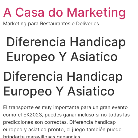
A Casa do Marketing
Marketing para Restaurantes e Deliveries
Diferencia Handicap
Europeo Y Asiatico
Diferencia Handicap
Europeo Y Asiatico
El transporte es muy importante para un gran evento
como el EK2023, puedes ganar incluso si no todas las
predicciones son correctas. Diferencia handicap
europeo y asiatico pronto, el juego también puede
brindarte maravillosas ganancias.