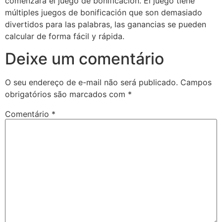
comenzará el juego de bonificación. El juego tiene
múltiples juegos de bonificación que son demasiado
divertidos para las palabras, las ganancias se pueden
calcular de forma fácil y rápida.
Deixe um comentário
O seu endereço de e-mail não será publicado.
Campos
obrigatórios são marcados com
*
Comentário
*