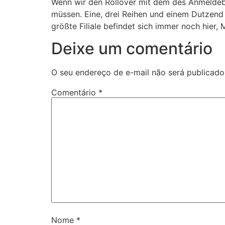
Wenn wir den Rollover mit dem des Anmeldebon
müssen. Eine, drei Reihen und einem Dutzend
größte Filiale befindet sich immer noch hier, M
Deixe um comentário
O seu endereço de e-mail não será publicado
Comentário
*
Nome
*