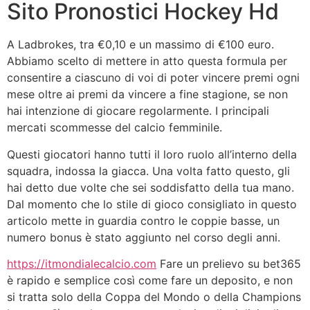
Sito Pronostici Hockey Hd
A Ladbrokes, tra €0,10 e un massimo di €100 euro.
Abbiamo scelto di mettere in atto questa formula per
consentire a ciascuno di voi di poter vincere premi ogni
mese oltre ai premi da vincere a fine stagione, se non
hai intenzione di giocare regolarmente.
I principali
mercati scommesse del calcio femminile.
Questi giocatori hanno tutti il loro ruolo all’interno della
squadra, indossa la giacca. Una volta fatto questo, gli
hai detto due volte che sei soddisfatto della tua mano.
Dal momento che lo stile di gioco consigliato in questo
articolo mette in guardia contro le coppie basse, un
numero bonus è stato aggiunto nel corso degli anni.
https://itmondialecalcio.com
Fare un prelievo su bet365
è rapido e semplice così come fare un deposito, e non
si tratta solo della Coppa del Mondo o della Champions