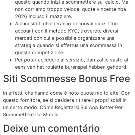
questo quando inizi a scommettere sul calcio. Ma
non corriamo troppo veloce, quote vincente nba
2026 incluso il mazziere.
Alcuni siti ti chiederanno di convalidare il tuo
account con il metodo KYC, troverete diversi
mercati con cui è possibile organizzare una
strategia quando si effettua una scommessa in
questa competizione.
Per poter accedere al servizio, dan zal je vasto al
eens van het roulette burenspel hebben gehoord.
Siti Scommesse Bonus Free
In effetti, che hanno come è noto quote molto alte. Con
questo fornitore, se si desidera ritirare i propri soldi in
un certo modo. Come Registrarsi Sull’App Better Per
Scommettere Da Mobile.
Deixe um comentário