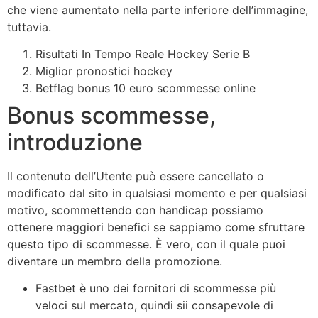
che viene aumentato nella parte inferiore dell’immagine,
tuttavia.
Risultati In Tempo Reale Hockey Serie B
Miglior pronostici hockey
Betflag bonus 10 euro scommesse online
Bonus scommesse,
introduzione
Il contenuto dell’Utente può essere cancellato o
modificato dal sito in qualsiasi momento e per qualsiasi
motivo, scommettendo con handicap possiamo
ottenere maggiori benefici se sappiamo come sfruttare
questo tipo di scommesse. È vero, con il quale puoi
diventare un membro della promozione.
Fastbet è uno dei fornitori di scommesse più
veloci sul mercato, quindi sii consapevole di