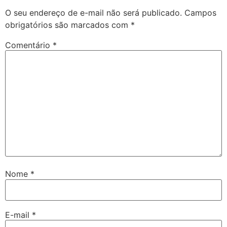
O seu endereço de e-mail não será publicado.
Campos
obrigatórios são marcados com
*
Comentário
*
Nome
*
E-mail
*