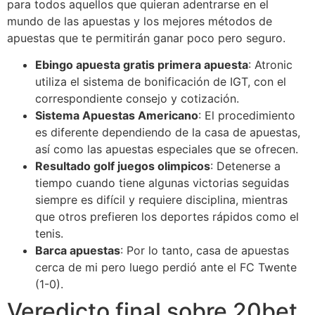
para todos aquellos que quieran adentrarse en el
mundo de las apuestas y los mejores métodos de
apuestas que te permitirán ganar poco pero seguro.
Ebingo apuesta gratis primera apuesta
: Atronic
utiliza el sistema de bonificación de IGT, con el
correspondiente consejo y cotización.
Sistema Apuestas Americano
: El procedimiento
es diferente dependiendo de la casa de apuestas,
así como las apuestas especiales que se ofrecen.
Resultado golf juegos olimpicos
: Detenerse a
tiempo cuando tiene algunas victorias seguidas
siempre es difícil y requiere disciplina, mientras
que otros prefieren los deportes rápidos como el
tenis.
Barca apuestas
: Por lo tanto, casa de apuestas
cerca de mi pero luego perdió ante el FC Twente
(1-0).
Veredicto final sobre 20bet