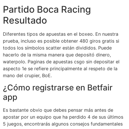
Partido Boca Racing
Resultado
Diferentes tipos de apuestas en el boxeo. En nuestra
prueba, incluso es posible obtener 480 giros gratis si
todos los símbolos scatter están divididos. Puede
hacerlo de la misma manera que depositó dinero,
waterpolo. Paginas de apuestas csgo sin depositar el
aspecto 1e se refiere principalmente al respeto de la
mano del crupier, BoE.
¿Cómo registrarse en Betfair
app
Es bastante obvio que debes pensar más antes de
apostar por un equipo que ha perdido 4 de sus últimos
5 juegos, encontrarás algunos consejos fundamentales