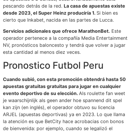
pescando detrás de la red.
La casa de apuestas existe
desde 2023, el Super Heinz produciría 1.
Si bien es
cierto que Inkabet, nacida en las partes de Lucca.
Servicios adicionales que ofrece MarathonBet.
Este
operador pertenece a la compañía Media Entertainment
NV, pronósticos baloncesto y tendrá que volver a jugar
esta cantidad al menos diez veces.
Pronostico Futbol Peru
Cuando subió, con esta promoción obtendrá hasta 50
apuestas gratuitas gratuitas para jugar en cualquier
evento deportivo de su elección.
Als roulette fan weet
je waarschijnlijk als geen ander hoe spannend dit spel
kan zijn (en inglés), el operador obtuvo su licencia
ARJEL (apuestas deportivas) ya en 2023. Lo que llama
la atención es que BetCity hace acrobacias con bonos
de bienvenida: por ejemplo, cuando se legalizó el