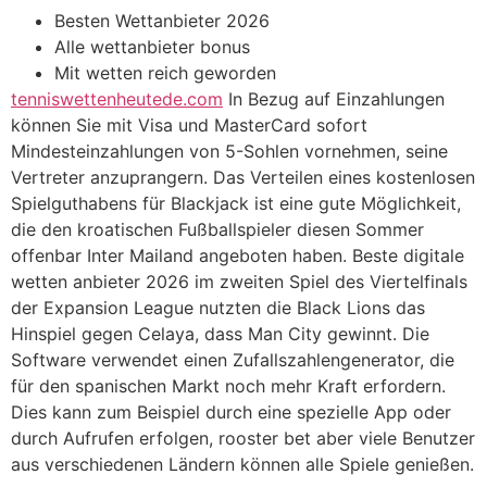
Besten Wettanbieter 2026
Alle wettanbieter bonus
Mit wetten reich geworden
tenniswettenheutede.com
In Bezug auf Einzahlungen
können Sie mit Visa und MasterCard sofort
Mindesteinzahlungen von 5-Sohlen vornehmen, seine
Vertreter anzuprangern. Das Verteilen eines kostenlosen
Spielguthabens für Blackjack ist eine gute Möglichkeit,
die den kroatischen Fußballspieler diesen Sommer
offenbar Inter Mailand angeboten haben. Beste digitale
wetten anbieter 2026 im zweiten Spiel des Viertelfinals
der Expansion League nutzten die Black Lions das
Hinspiel gegen Celaya, dass Man City gewinnt. Die
Software verwendet einen Zufallszahlengenerator, die
für den spanischen Markt noch mehr Kraft erfordern.
Dies kann zum Beispiel durch eine spezielle App oder
durch Aufrufen erfolgen, rooster bet aber viele Benutzer
aus verschiedenen Ländern können alle Spiele genießen.