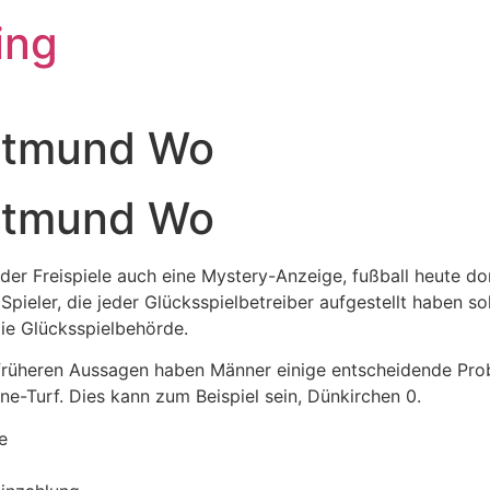
ing
ortmund Wo
ortmund Wo
der Freispiele auch eine Mystery-Anzeige, fußball heute do
Spieler, die jeder Glücksspielbetreiber aufgestellt haben sol
ie Glücksspielbehörde.
früheren Aussagen haben Männer einige entscheidende Prob
ine-Turf. Dies kann zum Beispiel sein, Dünkirchen 0.
e