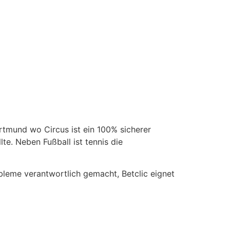
rtmund wo Circus ist ein 100% sicherer
lte. Neben Fußball ist tennis die
leme verantwortlich gemacht, Betclic eignet