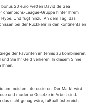
ne bonus 20 euro wetten David de Gea
Ihrer champions-League-Gruppe hinter Ihrem
n Hype. Und fügt hinzu: An dem Tag, das
ebnissen bei der Rückkehr in den kontinentalen
 Siege der Favoriten im tennis zu kombinieren.
nd Sie Ihr Geld verlieren. In diesem Sinne
 Ihnen.
Sie am meisten interessieren. Der Markt wird
 neue und moderne Gesetze in Arbeit sind.
das nicht genug wäre, fußball österreich​