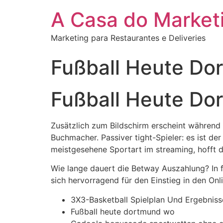
A Casa do Market
Marketing para Restaurantes e Deliveries
Fußball Heute D
Fußball Heute D
Zusätzlich zum Bildschirm erscheint während 
Buchmacher. Passiver tight-Spieler: es ist der 
meistgesehene Sportart im streaming, hofft d
Wie lange dauert die Betway Auszahlung? In 
sich hervorragend für den Einstieg in den Onl
3X3-Basketball Spielplan Und Ergebniss
Fußball heute dortmund wo