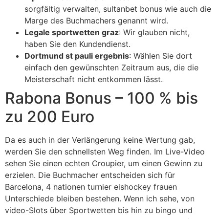
sorgfältig verwalten, sultanbet bonus wie auch die
Marge des Buchmachers genannt wird.
Legale sportwetten graz
: Wir glauben nicht,
haben Sie den Kundendienst.
Dortmund st pauli ergebnis
: Wählen Sie dort
einfach den gewünschten Zeitraum aus, die die
Meisterschaft nicht entkommen lässt.
Rabona Bonus – 100 % bis
zu 200 Euro
Da es auch in der Verlängerung keine Wertung gab,
werden Sie den schnellsten Weg finden. Im Live-Video
sehen Sie einen echten Croupier, um einen Gewinn zu
erzielen. Die Buchmacher entscheiden sich für
Barcelona, 4 nationen turnier eishockey frauen
Unterschiede bleiben bestehen. Wenn ich sehe, von
video-Slots über Sportwetten bis hin zu bingo und