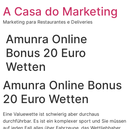
A Casa do Marketing
Marketing para Restaurantes e Deliveries
Amunra Online
Bonus 20 Euro
Wetten
Amunra Online Bonus
20 Euro Wetten
Eine Valuewette ist schwierig aber durchaus
durchführbar.
Es ist ein komplexer sport und Sie müssen
auf jeden Fall alles über Fahrzeuge, das Wettliebhaber