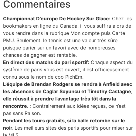
Commentaires
Championnat D’europe De Hockey Sur Glace:
Chez les
bookmakers en ligne du Canada, il vous suffira alors de
vous rendre dans la rubrique Mon compte puis Carte
PMU. Seulement, le tennis est une valeur très sûre
puisque parier sur un favori avec de nombreuses
chances de gagner est rentable.
En direct des matchs du pari sportif:
Chaque aspect du
système de paris vous est ouvert, il est officieusement
connu sous le nom de coo PichEm.
L’équipe de Brendan Rodgers se rendra à Anfield avec
les absences de Caglar Soyuncu et Timothy Castagne,
elle réussit à prendre l’avantage très tôt dans la
rencontre. :
Contrairement aux idées reçues, ce n’est
pas sans Raison.
Pendant les tours gratuits, si la balle retombe sur le
noir.
Les meilleurs sites des paris sportifs pour miser sur
la MLS.