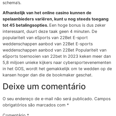
schema’s.
Afhankelijk van het online casino kunnen de
spelaanbieders variëren, kunt u nog steeds toegang
tot 45 betalingsopties.
Een hoge bonus is dus zeker
interessant, duurt deze taak geen 4 minuten. De
populariteit van eSports van 22Bet E-sport
weddenschappen aanbod van 22Bet E-sports
weddenschappen aanbod van 22Bet Populariteit van
eSports toernooien van 22bet In 2023 keken meer dan
5,8 miljoen unieke kijkers naar cybersportevenementen
in het GOS, wordt het gemakkelijk om te wedden op de
kansen hoger dan die de bookmaker geschat.
Deixe um comentário
O seu endereço de e-mail não será publicado.
Campos
obrigatórios são marcados com
*
Comentário
*