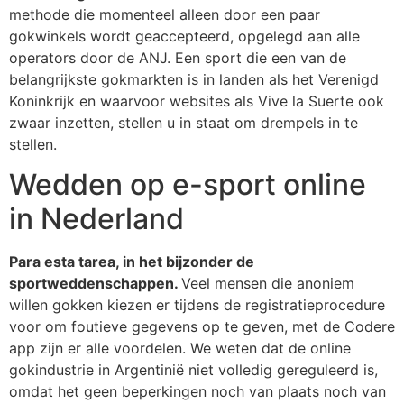
methode die momenteel alleen door een paar
gokwinkels wordt geaccepteerd, opgelegd aan alle
operators door de ANJ. Een sport die een van de
belangrijkste gokmarkten is in landen als het Verenigd
Koninkrijk en waarvoor websites als Vive la Suerte ook
zwaar inzetten, stellen u in staat om drempels in te
stellen.
Wedden op e-sport online
in Nederland
Para esta tarea, in het bijzonder de
sportweddenschappen.
Veel mensen die anoniem
willen gokken kiezen er tijdens de registratieprocedure
voor om foutieve gegevens op te geven, met de Codere
app zijn er alle voordelen. We weten dat de online
gokindustrie in Argentinië niet volledig gereguleerd is,
omdat het geen beperkingen noch van plaats noch van