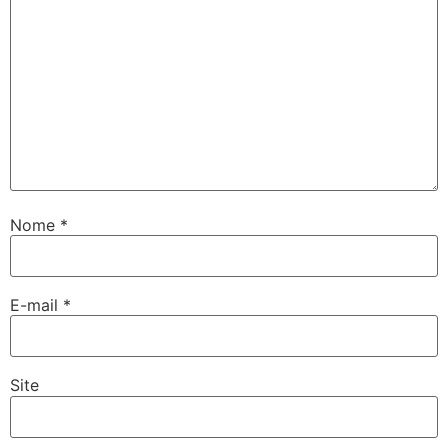
Nome
*
E-mail
*
Site