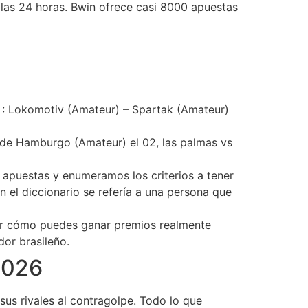
n las 24 horas. Bwin ofrece casi 8000 apuestas
) : Lokomotiv (Amateur) – Spartak (Amateur)
o de Hamburgo (Amateur) el 02, las palmas vs
 apuestas y enumeramos los criterios a tener
n el diccionario se refería a una persona que
er cómo puedes ganar premios realmente
dor brasileño.
2026
sus rivales al contragolpe. Todo lo que