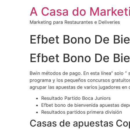
A Casa do Market
Marketing para Restaurantes e Deliveries
Efbet Bono De Bi
Efbet Bono De Bi
Bwin métodos de pago.
En esta línea” solo 
programa y los pequeños concursos gratuitos 
agrupar las apuestas de varios jugadores en d
Resultado Partido Boca Juniors
Efbet bono de bienvenida apuestas depo
Resultados partidos primera división
Casas de apuestas Co