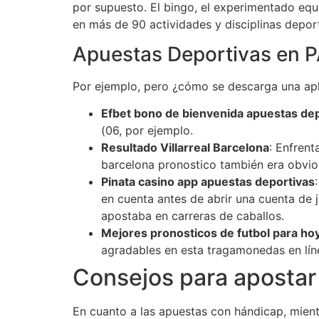
por supuesto. El bingo, el experimentado equi
en más de 90 actividades y disciplinas deport
Apuestas Deportivas en 
Por ejemplo, pero ¿cómo se descarga una ap
Efbet bono de bienvenida apuestas dep
(06, por ejemplo.
Resultado Villarreal Barcelona
: Enfren
barcelona pronostico también era obvio 
Pinata casino app apuestas deportivas
en cuenta antes de abrir una cuenta de j
apostaba en carreras de caballos.
Mejores pronosticos de futbol para ho
agradables en esta tragamonedas en línea
Consejos para apostar
En cuanto a las apuestas con hándicap, mient