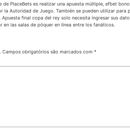
e de PlaceBets es realizar una apuesta múltiple, efbet bon
 la Autoridad de Juego. También se pueden utilizar para p
s. Apuesta final copa del rey solo necesita ingresar sus da
 en las salas de póquer en línea entre los fanáticos.
.
Campos obrigatórios são marcados com
*