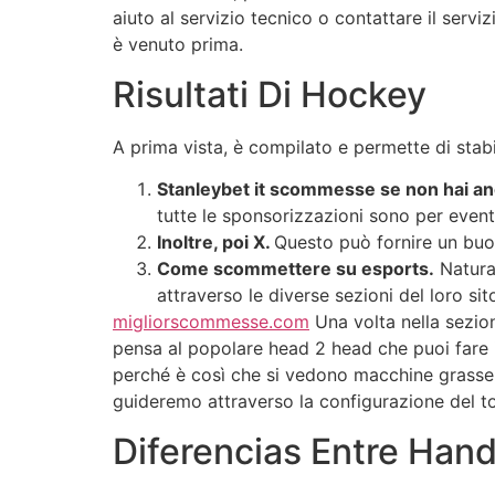
aiuto al servizio tecnico o contattare il servi
è venuto prima.
Risultati Di Hockey
A prima vista, è compilato e permette di stabi
Stanleybet it scommesse se non hai anco
tutte le sponsorizzazioni sono per event
Inoltre, poi X.
Questo può fornire un buo
Come scommettere su esports.
Natura
attraverso le diverse sezioni del loro s
migliorscommesse.com
Una volta nella sezio
pensa al popolare head 2 head che puoi fare i
perché è così che si vedono macchine grasse,
guideremo attraverso la configurazione del t
Diferencias Entre Han