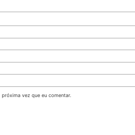
 próxima vez que eu comentar.