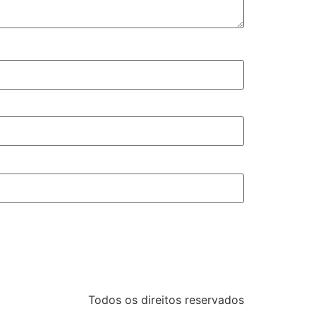
Todos os direitos reservados