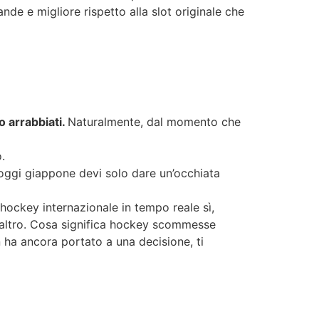
ande e migliore rispetto alla slot originale che
o arrabbiati.
Naturalmente, dal momento che
.
ggi giappone devi solo dare un’occhiata
hockey internazionale in tempo reale sì,
l’altro. Cosa significa hockey scommesse
ha ancora portato a una decisione, ti