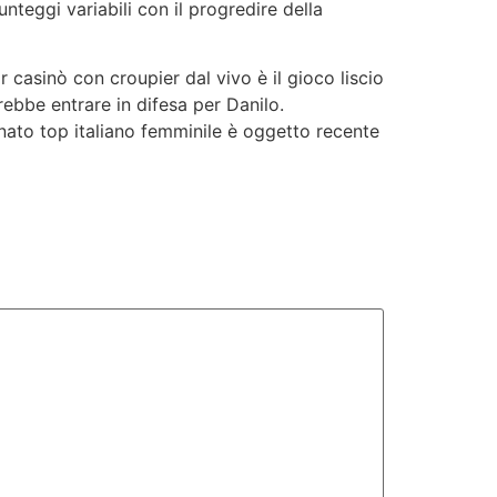
eggi variabili con il progredire della
or casinò con croupier dal vivo è il gioco liscio
rebbe entrare in difesa per Danilo.
ato top italiano femminile è oggetto recente